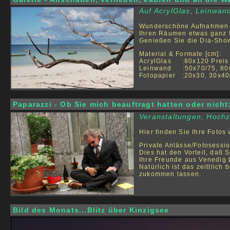
Auf AcrylGlas, Leinwan
Wunderschöne Aufnahmen fü
Ihren Räumen etwas ganz 
Genießen Sie die Dia-Show
Material & Formate [cm]:
AcrylGlas :80x120 Preis 
Leinwand :50x70/75, 80x
Fotopapier :20x30, 30x40
Paparazzi - Ob Sie mich beauftragt hatten oder nicht:
Veranstaltungen, Hochze
Hier finden Sie Ihre Fotos
Private Anlässe/Fotosessio
Dies hat den Vorteil, daß 
Ihre Freunde aus Venedig
Natürlich ist das zeittlic
zukommen lassen.
Bild des Monats...Blitz über Kinzigsee