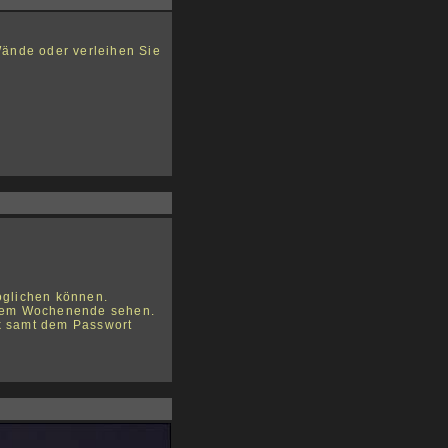
Wände oder verleihen Sie
möglichen können.
enem Wochenende sehen.
nk samt dem Passwort